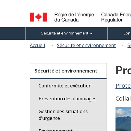
Sélection
de
la
Canada
Menu
langue
Sécurité et environnement
Cons
Energy
des
Regulator
Vous
Accueil
Sécurité et environnement
S
/
sujets
êtes
Régie
ici
de
Section
Pro
l’énergie
:
menu
Sécurité et environnement
du
Canada
Prote
Conformité et exécution
Colla
Vérifications
Prévention des dommages
Conformité
Propriétaires
Gestion des situations
aux
de
d’urgence
conditions
terrains
Environnement