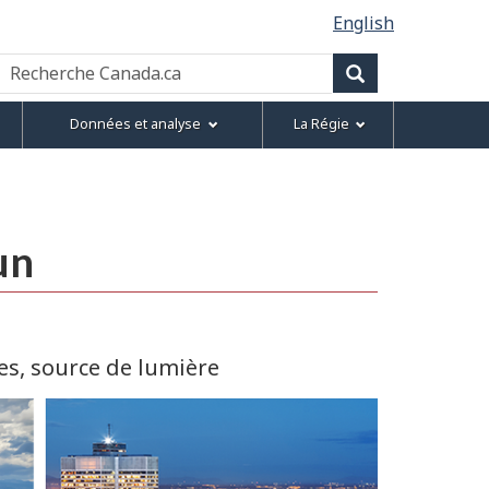
English
Recherche
Canada.ca
Recherche
Données et analyse
La Régie
un
es, source de lumière