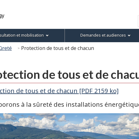
Passer
Passer
Passer
Version
au
à
au
HTML
Recherche
contenu
« À
menu
simplifiée
principal
propos
de
ultation et mobilisation
Demandes et audiences
de
la
ce
section
ûreté
Protection de tous et de chacun
site »
tection de tous et de chac
ction de tous et de chacun [PDF 2159 ko]
borons à la sûreté des installations énergétiqu