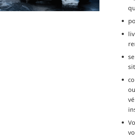
qu
po
li
re
se
si
co
ou
vé
in
Vo
vo