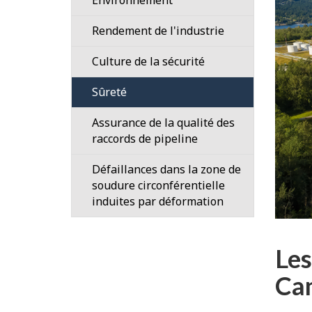
résidentiels
Application
et
Cycle
Rendement de l'industrie
des
commerciaux
de
règles
Signalement
Culture de la sécurité
vie
Activités
d’événements
Inspections
d’une
agricoles
Sûreté
installation
Incidents
Surveillance
Organismes
réglementée
Assurance de la qualité des
impliquant
des
gouvernementaux
raccords de pipeline
des
incidents
Évaluation
installations
récents
Entrepreneurs
environnementale
Défaillances dans la zone de
et
par
soudure circonférentielle
Compagnies
Franchissements
des
la
induites par déformation
pipelinières
de
pipelines
Régie
cours
Exécution
Avis
d’eau
sécuritaire
de
Les
d’activités
Surveillance
sécurité
Ca
à
environnementale
et
proximité
après
d'information