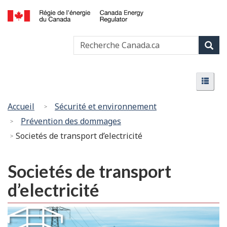
Passer
Version
au
HTML
Canada
contenu
simplifiée
Recherche
Recher
Energy
principal
Canada
Regulator
Rech
/
Menu
Régie
Menu
de
l’énergie
Vous
Accueil
Sécurité et environnement
du
êtes
Prévention des dommages
Canada
ici
Societés de transport d’electricité
:
Societés de transport
d’electricité