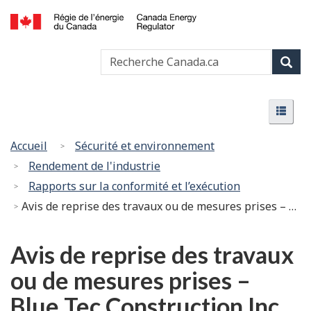
Passer
Version
au
HTML
Canada
contenu
simplifiée
Recherche
Recher
Energy
principal
Canada
Regulator
Rech
/
Menu
Régie
Menu
de
l’énergie
Vous
Accueil
Sécurité et environnement
du
êtes
Rendement de l'industrie
Canada
ici
Rapports sur la conformité et l’exécution
:
Avis de reprise des travaux ou de mesures prises – Blue Tec Construction Inc. – Ordonnance PRY-001-2023
Avis de reprise des travaux
ou de mesures prises –
Blue Tec Construction Inc.