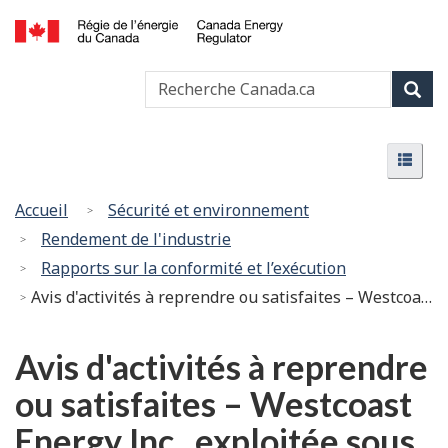
Passer
Version
au
HTML
Canada
contenu
simplifiée
Recherche
Recher
Energy
principal
Canada
Regulator
Rech
/
Menu
Régie
Menu
de
l’énergie
Vous
Accueil
Sécurité et environnement
du
êtes
Rendement de l'industrie
Canada
ici
Rapports sur la conformité et l’exécution
:
Avis d'activités à reprendre ou satisfaites – Westcoast Energy Inc., exploitée sous la dénomination sociale Spectra Energy Transmission – Ordre NB-001-2018 (modification no 3) – Avis no 9
Avis d'activités à reprendre
ou satisfaites – Westcoast
Energy Inc., exploitée sous