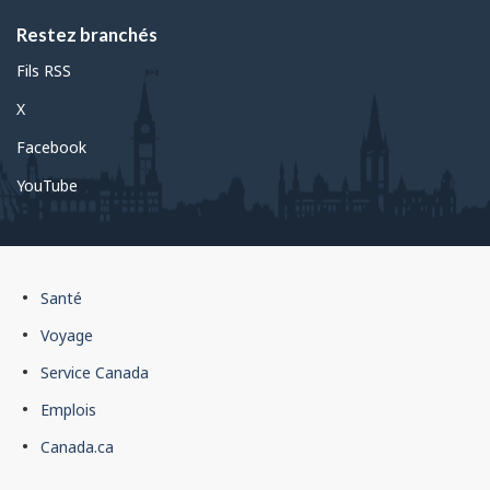
Restez branchés
Fils RSS
X
Facebook
YouTube
Pied
Santé
de
Voyage
page
Service Canada
du
Emplois
gouvernement
du
Canada.ca
Canada