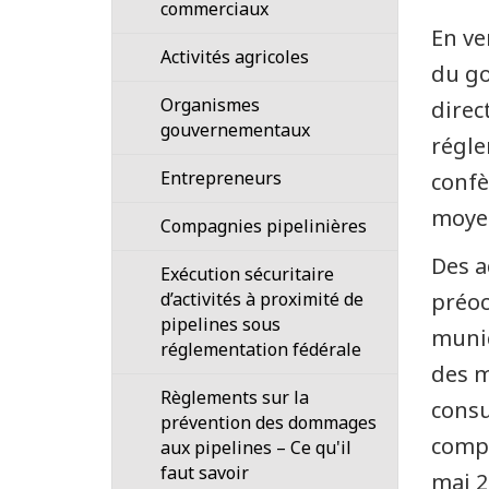
conditions
commerciaux
En ve
Application
Activités agricoles
du go
des
Organismes
règles
direc
gouvernementaux
régle
Inspections
Entrepreneurs
confè
Surveillance
moye
Compagnies pipelinières
des
incidents
Des a
Exécution sécuritaire
récents
d’activités à proximité de
préoc
par
pipelines sous
la
munic
réglementation fédérale
Régie
des m
Règlements sur la
consu
prévention des dommages
compr
aux pipelines – Ce qu'il
faut savoir
mai 2