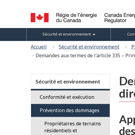
Sélection
de
la
Canada
Menu
langue
Sécurité et environnement
Cons
Energy
des
Regulator
Vous
Accueil
Sécurité et environnement
P
/
sujets
êtes
Demandes aux termes de l'article 335 – Princ
Régie
ici
de
l’énergie
:
Section
du
Dem
menu
Sécurité et environnement
Canada
dir
Conformité et exécution
Vérifications
Prévention des dommages
App
Conformité
Propriétaires de terrains
des
aux
résidentiels et