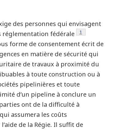
xige des personnes qui envisagent
Note de bas de page
1
s réglementation fédérale
sous forme de consentement écrit de
xigences en matière de sécurité qui
uritaire de travaux à proximité du
ribuables à toute construction ou à
ciétés pipelinières et toute
mité d’un pipeline à conclure un
arties ont de la difficulté à
 qui assumera les coûts
ide de la Régie. Il suffit de