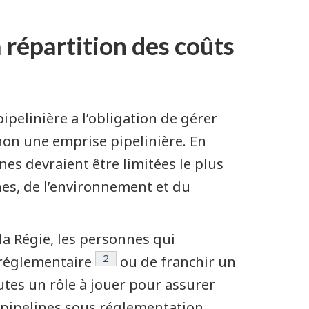
a répartition des coûts
 pipelinière a l’obligation de gérer
 non une emprise pipelinière. En
nes devraient être limitées le plus
nes, de l’environnement et du
a Régie, les personnes qui
Note de bas de page
2
 réglementaire
ou de franchir un
outes un rôle à jouer pour assurer
de pipelines sous réglementation