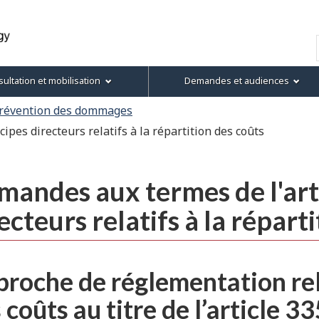
Passer
Passer
Passer
Version
au
à
au
HTML
Recherche
contenu
« À
menu
simplifiée
principal
propos
de
ultation et mobilisation
Demandes et audiences
de
la
ce
section
révention des dommages
site »
ipes directeurs relatifs à la répartition des coûts
andes aux termes de l'arti
ecteurs relatifs à la répart
roche de réglementation rela
 coûts au titre de l’article 3