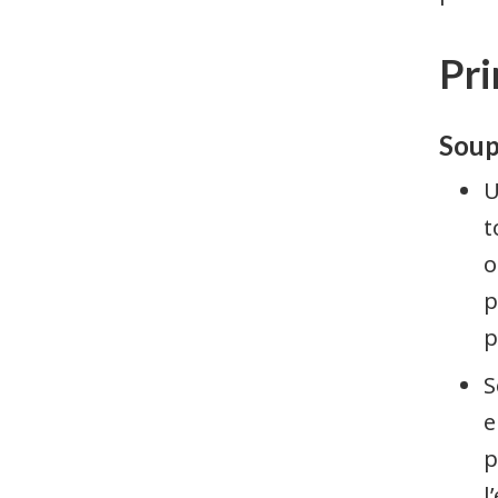
Pri
Soup
U
t
o
p
p
S
e
p
l