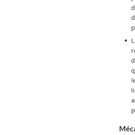
d
d
p
L
r
d
q
l
l
a
p
Méca