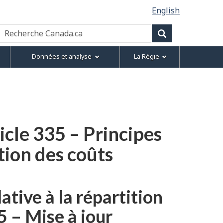
English
Recherche
Canada.ca
Recherche
Données et analyse
La Régie
cle 335 – Principes
ition des coûts
tive à la répartition
35 – Mise à jour