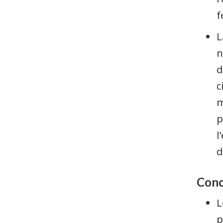
f
L
n
d
c
m
p
l
d
Conc
L
p