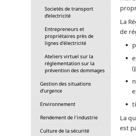
propr
Societés de transport
d’electricité
La Ré
Entrepreneurs et
de ré
propriétaires près de
lignes d'électricité
p
Ateliers virtuel sur la
e
réglementation sur la
(
prévention des dommages
n
Gestion des situations
e
d’urgence
t
Environnement
Cycle
La qu
Rendement de l'industrie
de
est p
Signalement
Culture de la sécurité
vie