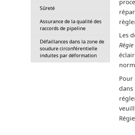
proce
d’événements
d’une
Sûreté
installation
répar
Incidents
réglementée
règle
Assurance de la qualité des
impliquant
raccords de pipeline
des
Évaluation
Les d
installations
environnementale
Défaillances dans la zone de
et
Régie
soudure circonférentielle
Franchissements
des
éclai
induites par déformation
de
pipelines
cours
norme
Avis
d’eau
de
Pour 
Surveillance
sécurité
dans 
environnementale
et
après
d'information
régle
construction
veuil
Carte
Assainissement
interactive
Régie
des
pipelines