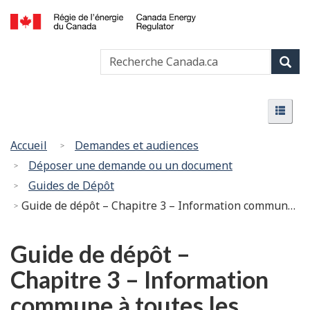
Passer
Version
au
HTML
Canada
contenu
simplifiée
Recherche
Recher
Energy
principal
Canada
Regulator
Rech
/
Menu
Régie
Menu
de
l’énergie
Vous
Accueil
Demandes et audiences
du
êtes
Déposer une demande ou un document
Canada
ici
Guides de Dépôt
:
Guide de dépôt – Chapitre 3 – Information commune à toutes les demandes
Guide de dépôt –
Chapitre 3 – Information
commune à toutes les