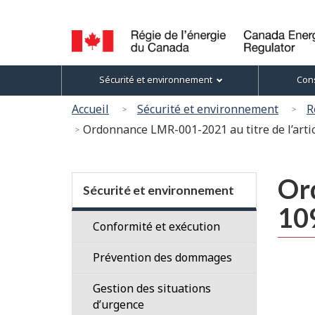
Sélection
de
la
Canada
Menu
langue
Sécurité et environnement
Cons
Energy
des
Regulator
Vous
Accueil
Sécurité et environnement
R
/
sujets
êtes
Ordonnance LMR-001-2021 au titre de l’articl
Régie
ici
de
l’énergie
:
Section
du
Ord
menu
Sécurité et environnement
Canada
109
Conformité et exécution
Vérifications
Prévention des dommages
Conformité
Propriétaires
Gestion des situations
aux
de
d’urgence