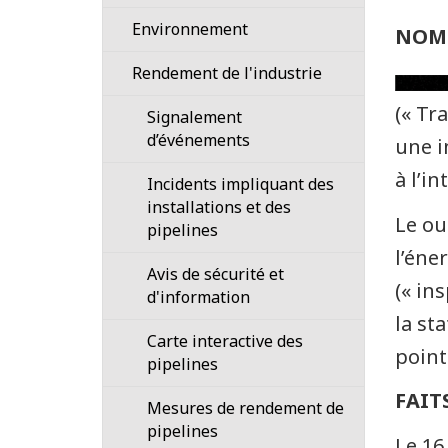
conditions
terrains
Environnement
résidentiels
NOM 
Application
et
Cycle
Rendement de l'industrie
des
commerciaux
de
règles
(« Tr
Signalement
vie
Activités
d’événements
Inspections
d’une
agricoles
une i
installation
à l’i
Incidents impliquant des
Surveillance
Organismes
réglementée
installations et des
des
gouvernementaux
Le ou
pipelines
incidents
Évaluation
récents
Entrepreneurs
environnementale
l’éne
Avis de sécurité et
par
(« in
d'information
Compagnies
Franchissements
la
pipelinières
de
la st
Régie
Carte interactive des
cours
point
pipelines
Exécution
d’eau
sécuritaire
FAIT
Mesures de rendement de
d’activités
Surveillance
pipelines
à
environnementale
Le 16