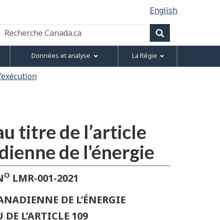
English
Recherche
Canada.ca
Recherche
Données et analyse
La Régie
l’exécution
itre de l’article
adienne de l'énergie
O
N
LMR-001-2021
CANADIENNE DE L’ÉNERGIE
E L’ARTICLE 109