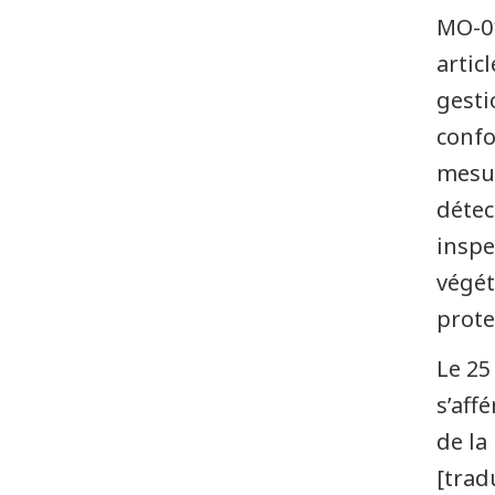
MO-01
artic
gesti
confo
mesur
détec
inspe
végét
prote
Le 25
s’aff
de la
[trad