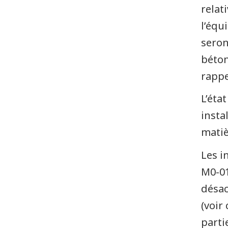
relat
l’équ
seron
béton
rappe
L’éta
insta
matiè
Les i
M0-01
désac
(voir
parti