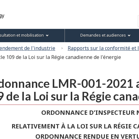
Passer
Passer
Passer
Version
au
à
au
HTML
Recherche
contenu
« À
menu
simplifiée
principal
propos
de
ultation et mobilisation
Demandes et audiences
de
la
ce
section
endement de l'industrie
Rapports sur la conformité et 
site »
e 109 de la Loi sur la Régie canadienne de l'énergie
onnance LMR-001-2021 au t
 de la Loi sur la Régie can
ORDONNANCE D'INSPECTEUR 
RELATIVEMENT À LA LOI SUR LA RÉGIE 
ORDONNANCE RENDUE EN VERTU D