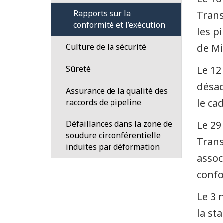
proximité
après
Rapports sur la
Trans
de
construction
conformité et l’exécution
pipelines
les p
Assainissement
sous
Culture de la sécurité
de Mir
réglementation
fédérale
Sûreté
Le 12
Règlements
désac
Assurance de la qualité des
sur
le ca
raccords de pipeline
la
prévention
Défaillances dans la zone de
Le 29
des
soudure circonférentielle
Trans
dommages
induites par déformation
aux
assoc
pipelines
confo
–
Ce
Le 3 
qu'il
faut
la st
savoir