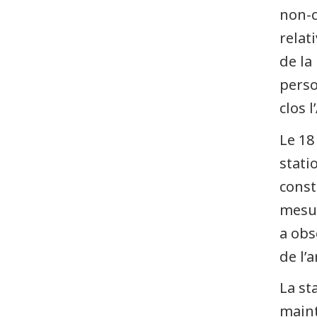
non-c
relat
de la
perso
clos l
Le 18
stati
const
mesur
a obs
de l’
La st
maint