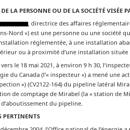
DE LA PERSONNE OU DE LA SOCIÉTÉ VISÉE 
, directrice des affaires réglementai
ans-Nord ») est une personne ou une société qui
nstallation réglementée, à une installation 
ntérieur ou à proximité d’une installation situé
 vers le 18 mai 2021, à environ 9 h 30, l’inspect
rgie du Canada (l’« inspecteur ») a mené une acti
spection ») (CV2122-164) du pipeline latéral Mira
ation de comptage de Mirabel (la « station de Mi
 d’aboutissement du pipeline.
S PERTINENTS
 décembre 2004, l’Office national de l’énergie