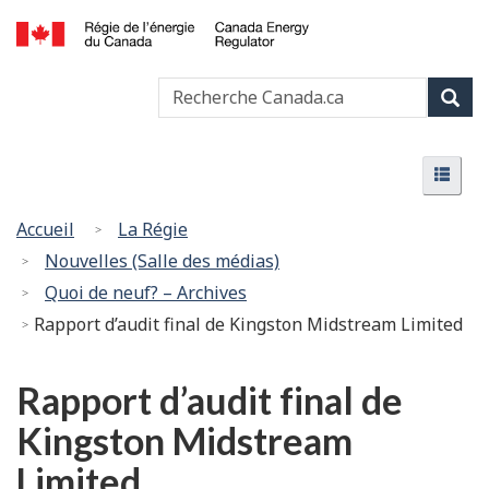
Passer
Version
au
HTML
Canada
contenu
simplifiée
Recherche
Recher
Energy
principal
Canada
Regulator
Rech
/
Menu
Régie
Menu
de
l’énergie
Vous
Accueil
La Régie
du
êtes
Nouvelles (Salle des médias)
Canada
ici
Quoi de neuf? – Archives
:
Rapport d’audit final de Kingston Midstream Limited
Rapport d’audit final de
Kingston Midstream
Limited