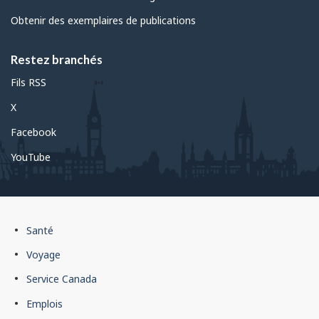
Obtenir des exemplaires de publications
Restez branchés
Fils RSS
X
Facebook
YouTube
Pied
Santé
de
Voyage
page
Service Canada
du
Emplois
gouvernement