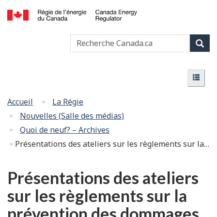
Passer
Version
au
HTML
Canada
contenu
simplifiée
Recherche
Recher
Energy
principal
Canada
Regulator
Rech
/
Menu
Régie
Menu
de
l’énergie
Vous
Accueil
La Régie
du
êtes
Nouvelles (Salle des médias)
Canada
ici
Quoi de neuf? – Archives
:
Présentations des ateliers sur les règlements sur la prévention des dommages maintenant disponibles en ligne
Présentations des ateliers
sur les règlements sur la
prévention des dommages