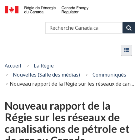
Passer
Version
au
HTML
Canada
contenu
simplifiée
Recherche
Recher
Energy
principal
Canada
Regulator
Rech
/
Menu
Régie
Menu
de
l’énergie
Vous
Accueil
La Régie
du
êtes
Nouvelles (Salle des médias)
Communiqués
Canada
ici
Nouveau rapport de la Régie sur les réseaux de canalisations de pétrole et de gaz au Canada
:
Nouveau rapport de la
Régie sur les réseaux de
canalisations de pétrole et