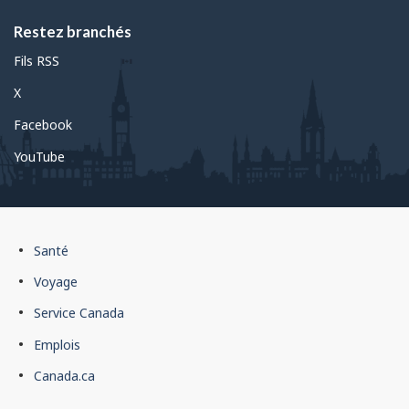
Restez branchés
Fils RSS
X
Facebook
YouTube
Pied
Santé
de
Voyage
page
Service Canada
du
Emplois
gouvernement
du
Canada.ca
Canada