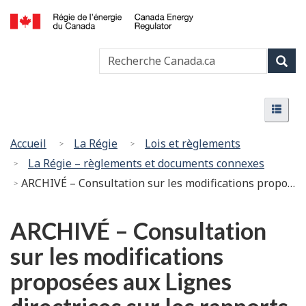
Passer
Version
au
HTML
Canada
contenu
simplifiée
Recherche
Recher
Energy
principal
Canada
Regulator
Rech
/
Menu
Régie
Menu
de
l’énergie
Vous
Accueil
La Régie
Lois et règlements
du
êtes
La Régie – règlements et documents connexes
Canada
ici
ARCHIVÉ – Consultation sur les modifications proposées aux Lignes directrices sur les rapports d’événement de la Régie
:
ARCHIVÉ – Consultation
sur les modifications
proposées aux Lignes