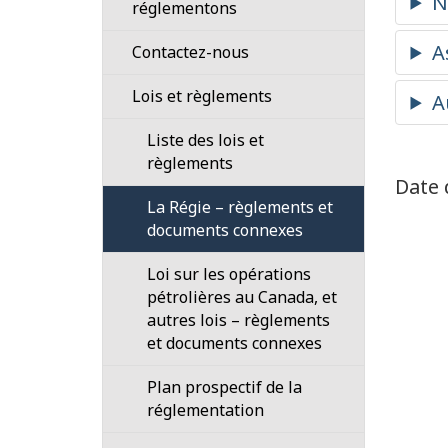
employés
réglementons
Nos
Cadre
Contactez-nous
responsabilités
de
Processus
Lois et règlements
réglementation
Notre
en
101
Liste des lois et
plan
matière
règlements
stratégique
Orientation
de
Date 
divulgation
La Régie – règlements et
Notre
Fondés
confidentielle
documents connexes
travail
de
(dénonciation)
pouvoir
Loi sur les opérations
Gouvernance
101
pétrolières au Canada, et
Organisation
autres lois – règlements
Plans
et
et documents connexes
pour
structure
le
Plan prospectif de la
cadre
Conseil
réglementation
de
d’administration
réglementation