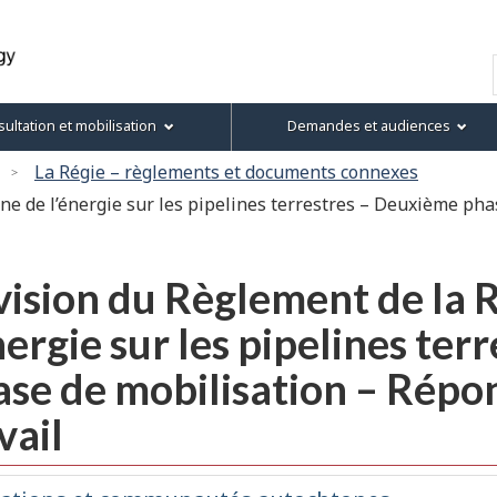
Passer
Passer
Passer
Version
au
à
au
HTML
Recherche
contenu
« À
menu
simplifiée
principal
propos
de
ultation et mobilisation
Demandes et audiences
de
la
ce
section
La Régie – règlements et documents connexes
site »
de l’énergie sur les pipelines terrestres – Deuxième phase de 
ision du Règlement de la 
nergie sur les pipelines te
ase de mobilisation – Répo
vail