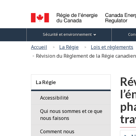
Sélection
de
la
Canada
Menu
langue
Sécurité et environnement
Cons
Energy
des
Regulator
Vous
Accueil
La Régie
Lois et règlements
/
sujets
êtes
Révision du Règlement de la Régie canadienne 
Régie
ici
de
l’énergie
:
Section
du
Rév
menu
La Régie
Canada
l’é
Accessibilité
ph
Qui nous sommes et ce que
tra
nous faisons
Nos
Comment nous