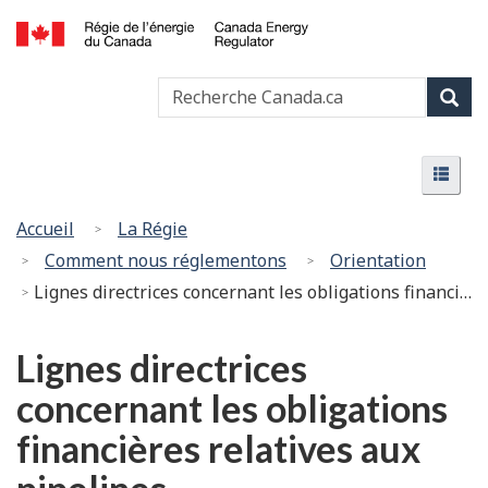
Passer
Version
au
HTML
Canada
contenu
simplifiée
Recherche
Recher
Energy
principal
Canada
Regulator
Rech
/
Menu
Régie
Menu
de
l’énergie
Vous
Accueil
La Régie
du
êtes
Comment nous réglementons
Orientation
Canada
ici
Lignes directrices concernant les obligations financières relatives aux pipelines
:
Lignes directrices
concernant les obligations
financières relatives aux