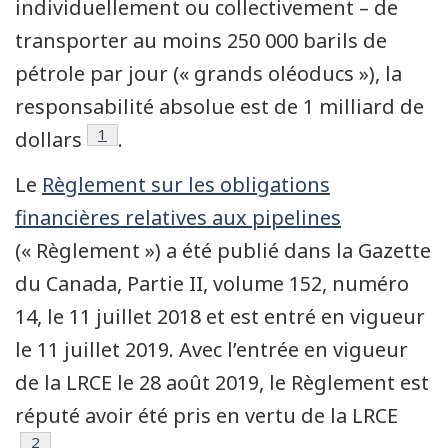
individuellement ou collectivement – de
transporter au moins 250 000 barils de
pétrole par jour (« grands oléoducs »), la
responsabilité absolue est de 1 milliard de
Note de bas de page
1
dollars
.
Le
Règlement sur les obligations
financières relatives aux pipelines
(« Règlement ») a été publié dans la Gazette
du Canada, Partie II, volume 152, numéro
14, le 11 juillet 2018 et est entré en vigueur
le 11 juillet 2019. Avec l’entrée en vigueur
de la LRCE le 28 août 2019, le Règlement est
réputé avoir été pris en vertu de la LRCE
Note de bas de page
2