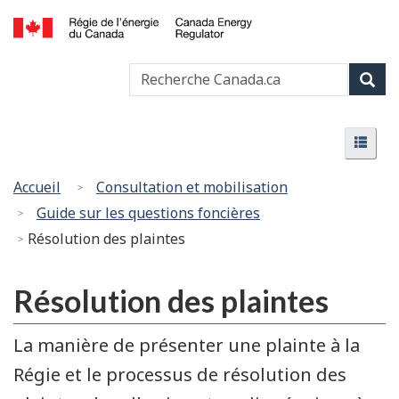
Passer
Version
au
HTML
Canada
contenu
simplifiée
Recherche
Recher
Energy
principal
Canada
Regulator
Rech
/
Menu
Régie
Menu
de
l’énergie
Vous
Accueil
Consultation et mobilisation
du
êtes
Guide sur les questions foncières
Canada
ici
Résolution des plaintes
:
Résolution des plaintes
La manière de présenter une plainte à la
Régie et le processus de résolution des