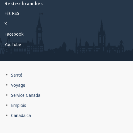
Restez branchés
Fils RSS
X
Facebook
YouTube
Pied
Santé
de
Voyage
page
Service Canada
du
Emplois
gouvernement
du
Canada.ca
Canada