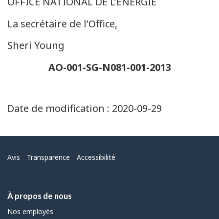
OFFICE NATIONAL DE L’ÉNERGIE
La secrétaire de l’Office,
Sheri Young
AO-001-SG-N081-001-2013
Date de modification :
2020-09-29
Menu
Avis
Transparence
Accessibilité
À propos de nous
Nos employés