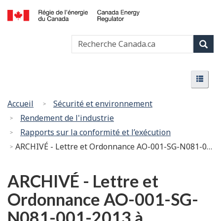
Passer
Version
au
HTML
Canada
contenu
simplifiée
Recherche
Recher
Energy
principal
Canada
Regulator
Rech
/
Menu
Régie
Menu
de
l’énergie
Vous
Accueil
Sécurité et environnement
du
êtes
Rendement de l'industrie
Canada
ici
Rapports sur la conformité et l’exécution
:
ARCHIVÉ - Lettre et Ordonnance AO-001-SG-N081-001-2013 à TransCanada PipeLines Limited - Doublement de la canalisation principale Grande Prairie NPS 30 de NOVA Gas Transmission Ltd. - Tronçon Elmworth (le pipeline)
ARCHIVÉ - Lettre et
Ordonnance AO-001-SG-
N081-001-2013 à