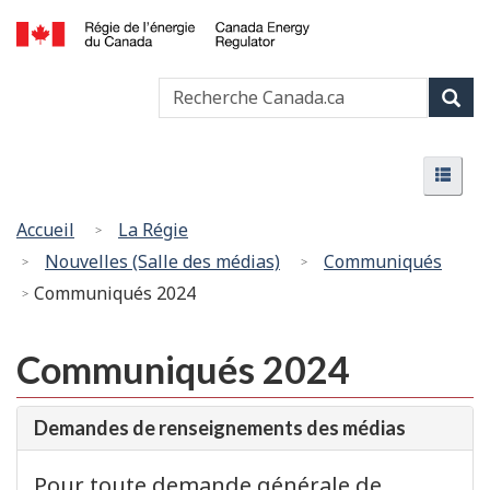
Passer
Version
au
HTML
Canada
contenu
simplifiée
Recherche
Recher
Energy
principal
Canada
Regulator
Rech
/
Menu
Régie
Menu
de
l’énergie
Vous
Accueil
La Régie
du
êtes
Nouvelles (Salle des médias)
Communiqués
Canada
ici
Communiqués 2024
:
Communiqués 2024
Demandes de renseignements des médias
Pour toute demande générale de