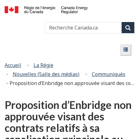
Passer
Version
au
HTML
Canada
contenu
simplifiée
Recherche
Recher
Energy
principal
Canada
Regulator
Rech
/
Menu
Régie
Menu
de
l’énergie
Vous
Accueil
La Régie
du
êtes
Nouvelles (Salle des médias)
Communiqués
Canada
ici
Proposition d’Enbridge non approuvée visant des contrats relatifs à sa canalisation principale au Canada
:
Proposition d’Enbridge non
approuvée visant des
contrats relatifs à sa