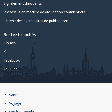
Signalement d’incidents
Processus en matière de divulgation confidentielle
Obtenir des exemplaires de publications
Restez branchés
Fils RSS
X
Facebook
YouTube
Pied
Santé
de
Voyage
page
Service Canada