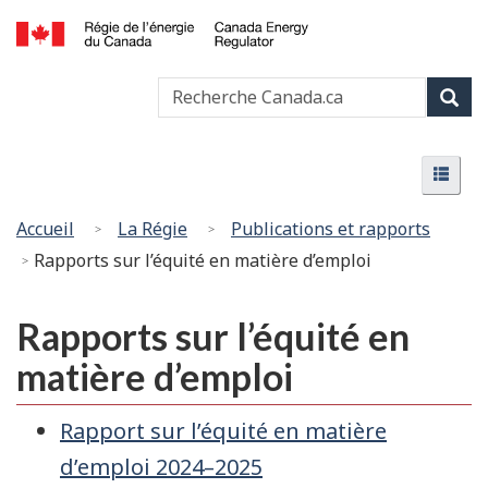
Passer
Version
au
HTML
Canada
contenu
simplifiée
Recherche
Recher
Energy
principal
Canada
Regulator
Rech
/
Menu
Régie
Menu
de
l’énergie
Vous
Accueil
La Régie
Publications et rapports
du
êtes
Rapports sur l’équité en matière d’emploi
Canada
ici
:
Rapports sur l’équité en
matière d’emploi
Rapport sur l’équité en matière
d’emploi 2024–2025