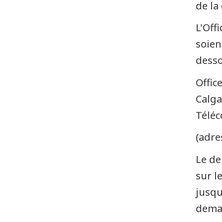
de la
L'Off
soien
desso
Offic
Calga
Téléc
(adre
Le de
sur l
jusqu
deman