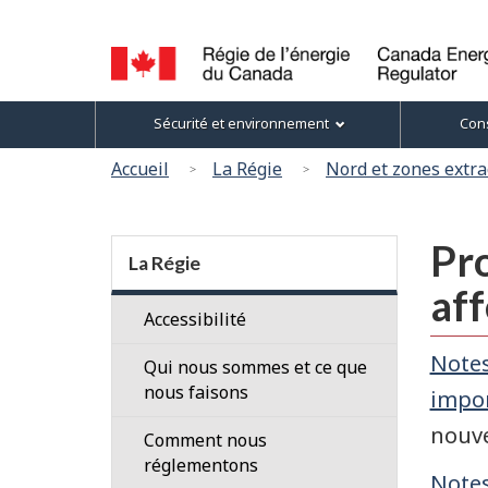
Sélection
de
la
Canada
Menu
langue
Sécurité et environnement
Cons
Energy
des
Regulator
Vous
Accueil
La Régie
Nord et zones extra
/
sujets
êtes
Régie
ici
de
Section
Pro
l’énergie
:
menu
La Régie
du
aff
Canada
Accessibilité
Notes
Qui nous sommes et ce que
nous faisons
impor
nouve
Nos
Comment nous
employés
réglementons
Notes