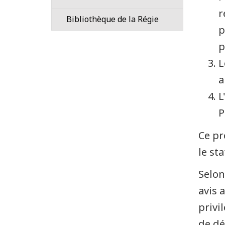
r
Accords
Transparence
Bibliothèque de la Régie
de
p
coopération
Contactez-
p
nous
L
–
Bibliothèque
a
de
L
la
Régie
P
Obtenir
Ce pr
des
le st
exemplaires
de
Selon
publications
avis 
Parcourez
privi
les
de dé
données