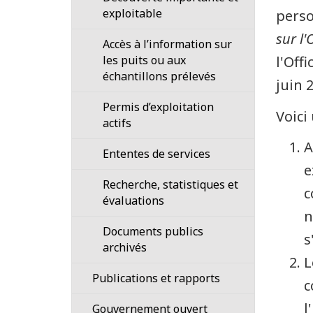
de
Coopération
sur
Accréditation
exploitable
perso
et
carrière
en
les
de
normes
matière
opérations
sur l'
Accès à l’information sur
médias
de
Emplois
de
pétrolières
les puits ou aux
l'Off
et
service
étudiants
réglementation
au
échantillons prélevés
lignes
de
Canada,
juin 
directrices
la
et
Permis d’exploitation
Régie
autres
Voici
actifs
Quoi
lois
de
A
–
Ententes de services
neuf?
règlements
e
–
et
Recherche, statistiques et
Archives
c
documents
évaluations
connexes
n
Articles
Documents publics
en
s
Plan
archivés
vedette
prospectif
L
de
Publications et rapports
c
la
réglementation
l
Gouvernement ouvert