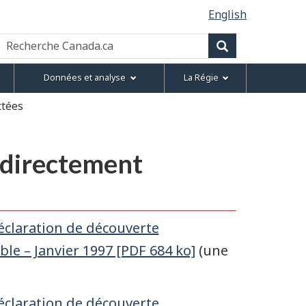
English
Recherche
Canada.ca
Recherche
Données et analyse
La Régie
ctées
 directement
claration de découverte
le – Janvier 1997 [PDF 684 ko]
(une
claration de découverte