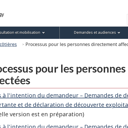
Passer
Passer
Passer
Version
au
à
au
HTML
Recherche
contenu
« À
menu
simplifiée
principal
propos
de
ultation et mobilisation
Demandes et audiences
de
la
ce
section
côtières
Processus pour les personnes directement affe
site »
cessus pour les personnes
ectées
 à l'intention du demandeur – Demandes de dé
tante et de déclaration de découverte exploitab
lle version est en préparation)
 à l'intention du demandeur – Demandes de dé