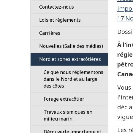
Nos
Cadre
Contactez-nous
impor
responsabilités
de
17 N
Processus
Lois et règlements
réglementation
Notre
en
101
Dossi
Liste
Carrières
plan
matière
des
stratégique
Orientation
de
À l'i
Avantages
Nouvelles (Salle des médias)
lois
divulgation
de
Notre
Fondés
et
confidentielle
régie
Communiqués
Nord et zones extracôtières
travailler
travail
de
règlements
(dénonciation)
pétro
à
pouvoir
Décisions
Ce que nous réglementons
Gouvernance
La
la
Cana
101
en
dans le Nord et au large
Régie
Régie
bref
des côtes
Organisation
Plans
–
Vous 
et
Comment
pour
règlements
l'int
Fiches
Forage extracôtier
structure
postuler
le
et
de
décla
un
cadre
documents
Travaux sismiques en
renseignements
Conseil
emploi?
de
connexes
vigue
milieu marin
d’administration
réglementation
Vidéos
Occasions
Loi
Les r
Découverte importante et
Délais