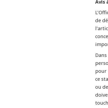
Avis 
L'Off
de dé
l'arti
conce
impor
Dans 
perso
pour 
ce st
ou de
doive
touch