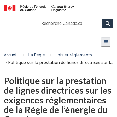
Passer
Version
au
HTML
Canada
contenu
simplifiée
Recherche
Recher
Energy
principal
Canada
Regulator
Rech
/
Menu
Régie
Menu
de
l’énergie
Vous
Accueil
La Régie
Lois et règlements
du
êtes
Politique sur la prestation de lignes directrices sur les exigences réglementaires de la Régie de l’énergie du Canada
Canada
ici
:
Politique sur la prestation
de lignes directrices sur les
exigences réglementaires
de la Régie de l’énergie du