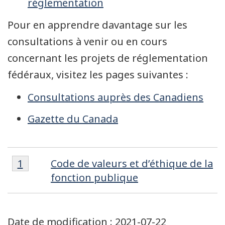
réglementation
Pour en apprendre davantage sur les
consultations à venir ou en cours
concernant les projets de réglementation
fédéraux, visitez les pages suivantes :
Consultations auprès des Canadiens
Gazette du Canada
Note
Note
Retour à la référence de la note de bas de 
1
Code de valeurs et d’éthique de la
de
de
fonction publique
bas
bas
de
de
page
Date de modification :
2021-07-22