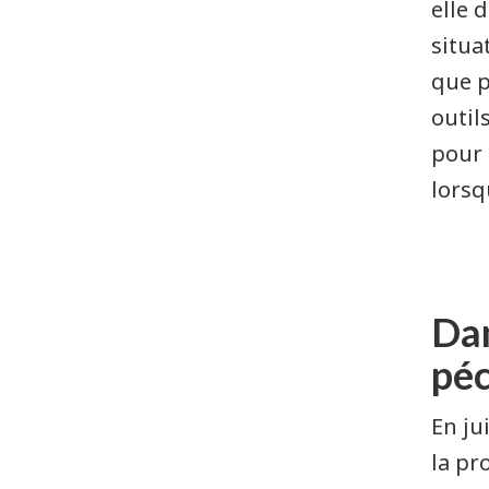
elle 
situa
que p
outil
pour 
lorsq
Dan
péc
En ju
la pr