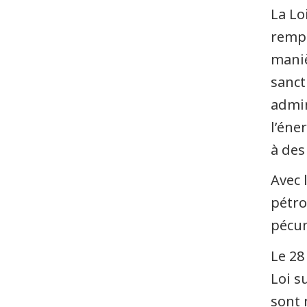
La Lo
rempl
maniè
sanct
admin
l’éne
à des
Avec 
pétro
pécun
Le 28
Loi s
sont 