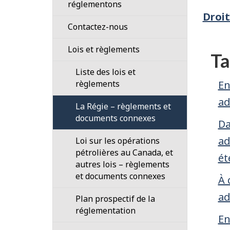
employés
réglementons
Droit
Nos
Cadre
Contactez-nous
responsabilités
de
Processus
Lois et règlements
réglementation
Ta
Notre
en
101
Liste des lois et
plan
matière
règlements
En
stratégique
Orientation
de
divulgation
ad
La Régie – règlements et
Notre
Fondés
confidentielle
documents connexes
travail
de
(dénonciation)
Da
pouvoir
ad
Loi sur les opérations
Gouvernance
101
pétrolières au Canada, et
ét
Organisation
autres lois – règlements
Plans
et
et documents connexes
pour
À 
structure
le
ad
Plan prospectif de la
cadre
Conseil
réglementation
de
En
d’administration
réglementation