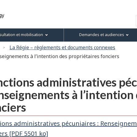
Passer
Passer
Passer
Version
au
à
au
HTML
Recherche
contenu
« À
menu
simplifiée
principal
propos
de
ultation et mobilisation
Demandes et audiences
de
la
ce
section
La Régie – règlements et documents connexes
site »
seignements à l’intention des propriétaires fonciers
ctions administratives péc
seignements à l’intention 
ciers
ions administratives pécuniaires : Renseigneme
ers [PDF 5501 ko]