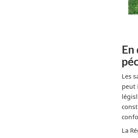
publics
archivés
En 
péc
Les s
peut 
légis
const
confo
La Ré