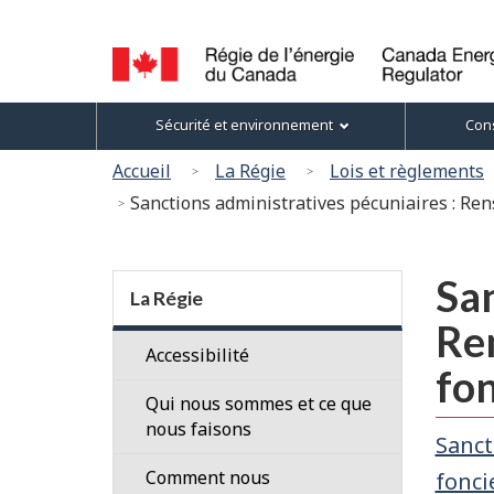
Sélection
de
la
Canada
Menu
langue
Sécurité et environnement
Cons
Energy
des
Regulator
Vous
Accueil
La Régie
Lois et règlements
/
sujets
êtes
Sanctions administratives pécuniaires : Ren
Régie
ici
de
l’énergie
:
Section
du
San
menu
La Régie
Canada
Ren
Accessibilité
fon
Qui nous sommes et ce que
nous faisons
Sanct
Nos
Comment nous
fonci