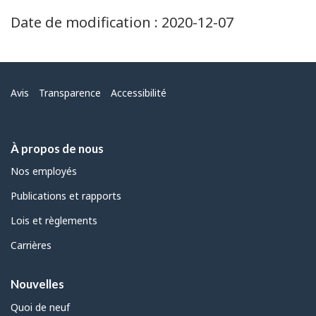
Date de modification :
2020-12-07
Menu
Avis
Transparence
Accessibilité
À propos de nous
Nos employés
Publications et rapports
Lois et règlements
Carrières
Nouvelles
Quoi de neuf