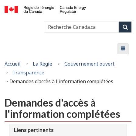
Passer
Version
au
HTML
Canada
contenu
simplifiée
Recherche
Recher
Energy
principal
Canada
Regulator
Rech
/
Menu
Régie
Menu
de
l’énergie
Vous
Accueil
La Régie
Gouvernement ouvert
du
êtes
Transparence
Canada
ici
Demandes d'accès à l'information complétées
:
Demandes d'accès à
l'information complétées
Liens pertinents