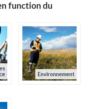
en function du
es
nce
Environnement