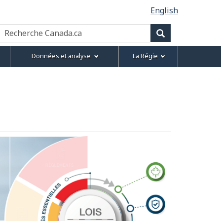
English
Recherche
Canada.ca
Recherche
Données et analyse
La Régie