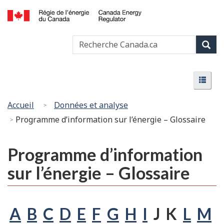
Passer
Version
au
HTML
Canada
contenu
simplifiée
Recherche
Recher
Energy
principal
Canada
Regulator
Rech
/
Menu
Régie
Menu
de
l’énergie
Vous
Accueil
Données et analyse
du
êtes
Programme d’information sur l’énergie – Glossaire
Canada
ici
:
Programme d’information
sur l’énergie – Glossaire
A
B
C
D
E
F
G
H
I
J K
L
M