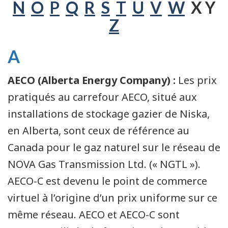
N
O
P
Q
R
S
T
U
V
W
X Y
Z
A
AECO (Alberta Energy Company) :
Les prix
pratiqués au carrefour AECO, situé aux
installations de stockage gazier de Niska,
en Alberta, sont ceux de référence au
Canada pour le gaz naturel sur le réseau de
NOVA Gas Transmission Ltd. (« NGTL »).
AECO-C est devenu le point de commerce
virtuel à l’origine d’un prix uniforme sur ce
même réseau. AECO et AECO-C sont