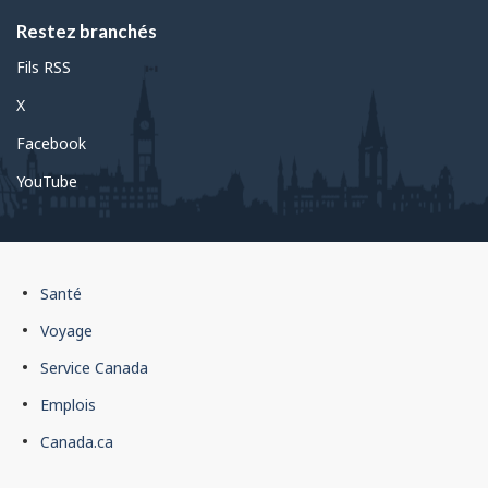
Restez branchés
Fils RSS
X
Facebook
YouTube
Pied
Santé
de
Voyage
page
Service Canada
du
Emplois
gouvernement
du
Canada.ca
Canada