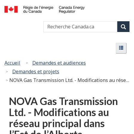
Passer
Version
au
HTML
Canada
contenu
simplifiée
Recherche
Recher
Energy
principal
Canada
Regulator
Rech
/
Menu
Régie
Menu
de
l’énergie
Vous
Accueil
Demandes et audiences
du
êtes
Demandes et projets
Canada
ici
NOVA Gas Transmission Ltd. - Modifications au réseau principal dans l’Est de l’Alberta
:
NOVA Gas Transmission
Ltd. - Modifications au
réseau principal dans