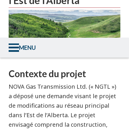
l’Est de l’Alberta
MENU
Description sommaire du projet
Contexte du projet
Échéancier
NOVA Gas Transmission Ltd. (« NGTL »)
a déposé une demande visant le projet
Carte
de modifications au réseau principal
dans l’Est de l’Alberta. Le projet
Personnes-ressources
envisagé comprend la construction,